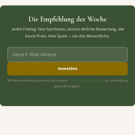
Eis. Füge alle Liköre
hinzu. Milch zugeben.
Die Empfehlung der Woche
Schütteln.
Jeden Freitag: Eine Spirituose, unsere ehrliche Bewertung, der
beste Preis. Kein Spam — nur das Wesentliche.
E-Mail-Adresse
Anmelden
Mit der Anmeldung stimmst du unserer
Datenschutzerklärung
zu. Abmeldung
jederzeit möglich.