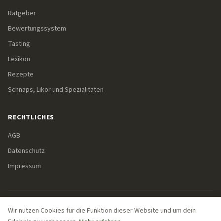
Ratgeber
Bewertungssystem
Tasting
Lexikon
Rezepte
Schnaps, Likör und Spezialitäten
RECHTLICHES
AGB
Datenschutz
Impressum
© 2026 Bergsommeliers. Alle Rechte vorbehalten.
Wir nutzen Cookies für die Funktion dieser Website und um dein
Einige Links auf dieser Seite sind Affiliate-Links. Wenn du über diese Links