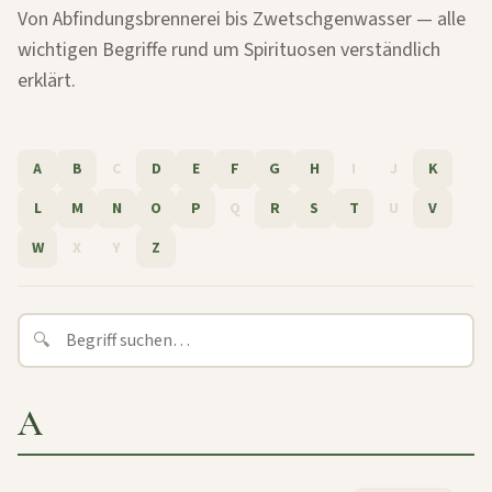
Von Abfindungsbrennerei bis Zwetschgenwasser — alle
wichtigen Begriffe rund um Spirituosen verständlich
erklärt.
A
B
C
D
E
F
G
H
I
J
K
L
M
N
O
P
Q
R
S
T
U
V
W
X
Y
Z
🔍
A