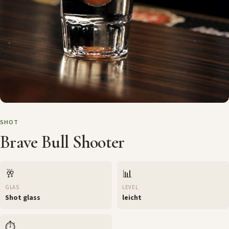
SHOT
Brave Bull Shooter
🥂
📊
GLAS
LEVEL
Shot glass
leicht
⏱️