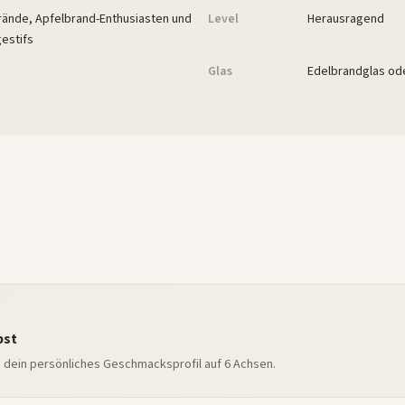
rände, Apfelbrand-Enthusiasten und
Level
Herausragend
estifs
Glas
Edelbrandglas od
bst
e dein persönliches Geschmacksprofil auf 6 Achsen.