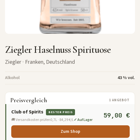
Ziegler Haselnuss Spirituose
Ziegler · Franken, Deutschland
Alkohol
43 % vol.
Preisvergleich
1 ANGEBOT
Club of Spirits
BESTER PREIS
59,00 €
🚚 Versandkosten prüfen
0,7L · 84,29 €/L
✓ Auf Lager
Zum Shop