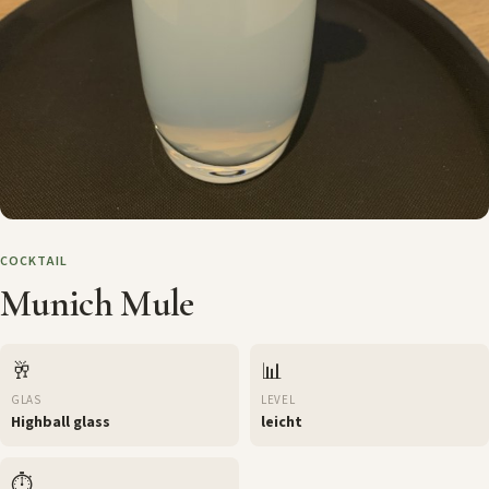
COCKTAIL
Munich Mule
🥂
📊
GLAS
LEVEL
Highball glass
leicht
⏱️