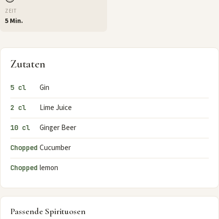
ZEIT
5 Min.
Zutaten
Gin
5 cl
Lime Juice
2 cl
Ginger Beer
10 cl
Cucumber
Chopped
lemon
Chopped
Passende Spirituosen