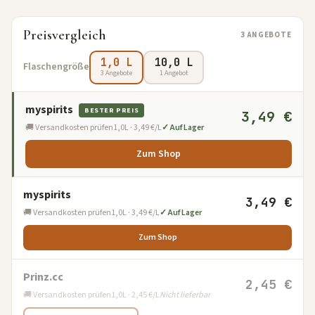
Preisvergleich
3 ANGEBOTE
1,0 L
10,0 L
Flaschengröße
3 Angebote
1 Angebot
myspirits
BESTER PREIS
3,49 €
🚚 Versandkosten prüfen
1,0L · 3,49 €/L
✓ Auf Lager
Zum Shop
myspirits
3,49 €
🚚 Versandkosten prüfen
1,0L · 3,49 €/L
✓ Auf Lager
Zum Shop
Prinz.cc
2,45 €
🚚 Versandkosten prüfen
1,0L · 2,45 €/L
Nicht lieferbar