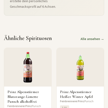
erstelle dein persönliches
Geschmacksprofil auf 6 Achsen.
Ähnliche Spirituosen
Alle ansehen →
Prinz Alpenstürmer
Prinz Alpenstürmer
Blutorange-Limette
Heißer Winter Apfel
Punsch alkoholfrei
Feinbrennerei Prinz
Punsch
Feinbrennerei Prinz
Punsch
1.0 L