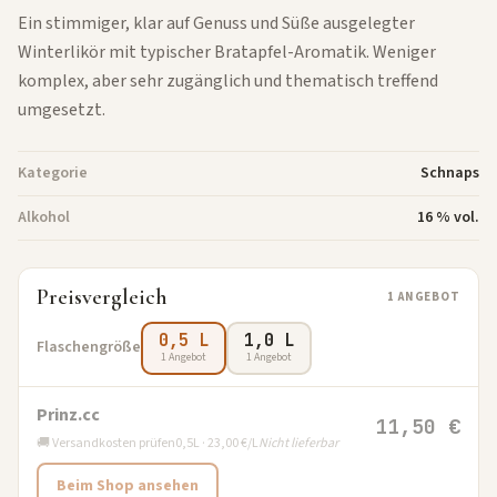
Ein stimmiger, klar auf Genuss und Süße ausgelegter
Winterlikör mit typischer Bratapfel-Aromatik. Weniger
komplex, aber sehr zugänglich und thematisch treffend
umgesetzt.
Kategorie
Schnaps
Alkohol
16 % vol.
Preisvergleich
1 ANGEBOT
0,5 L
1,0 L
Flaschengröße
1 Angebot
1 Angebot
Prinz.cc
11,50 €
🚚 Versandkosten prüfen
0,5L · 23,00 €/L
Nicht lieferbar
Beim Shop ansehen