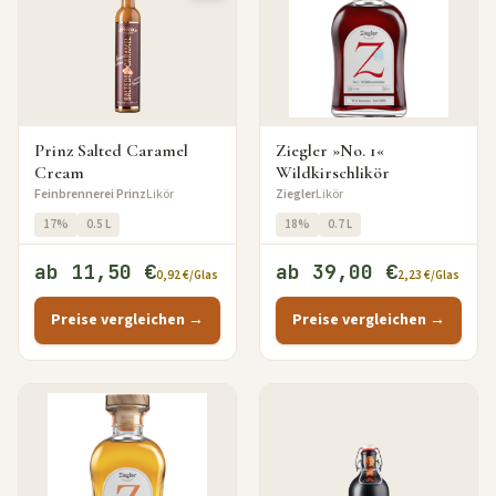
Prinz Salted Caramel
Ziegler »No. 1«
Cream
Wildkirschlikör
Feinbrennerei Prinz
Likör
Ziegler
Likör
17%
0.5 L
18%
0.7 L
ab 11,50 €
ab 39,00 €
0,92 €/Glas
2,23 €/Glas
Preise vergleichen →
Preise vergleichen →