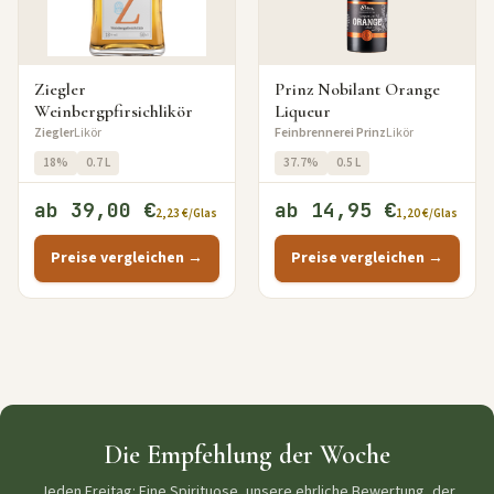
Ziegler
Prinz Nobilant Orange
Weinbergpfirsichlikör
Liqueur
Ziegler
Likör
Feinbrennerei Prinz
Likör
18%
0.7 L
37.7%
0.5 L
ab 39,00 €
ab 14,95 €
2,23 €/Glas
1,20 €/Glas
Preise vergleichen →
Preise vergleichen →
Die Empfehlung der Woche
Jeden Freitag: Eine Spirituose, unsere ehrliche Bewertung, der