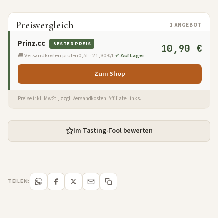
Preisvergleich
1 ANGEBOT
Prinz.cc
BESTER PREIS
10,90 €
🚚 Versandkosten prüfen
0,5L · 21,80 €/L
✓ Auf Lager
Zum Shop
Preise inkl. MwSt., zzgl. Versandkosten. Affiliate-Links.
Im Tasting-Tool bewerten
TEILEN: