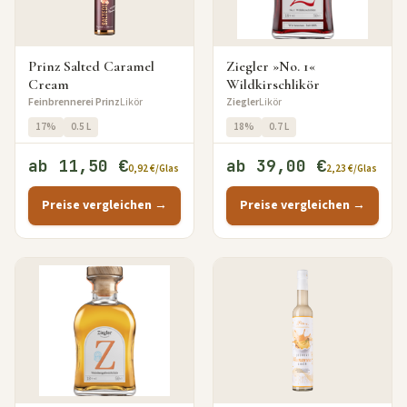
Prinz Salted Caramel
Ziegler »No. 1«
Cream
Wildkirschlikör
Feinbrennerei Prinz
Likör
Ziegler
Likör
17%
0.5 L
18%
0.7 L
ab 11,50 €
ab 39,00 €
0,92 €/Glas
2,23 €/Glas
Preise vergleichen →
Preise vergleichen →