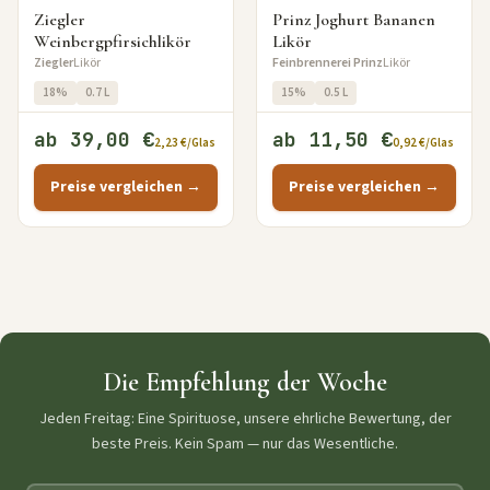
Ziegler
Prinz Joghurt Bananen
Weinbergpfirsichlikör
Likör
Ziegler
Likör
Feinbrennerei Prinz
Likör
18%
0.7 L
15%
0.5 L
ab 39,00 €
ab 11,50 €
2,23 €/Glas
0,92 €/Glas
Preise vergleichen →
Preise vergleichen →
Die Empfehlung der Woche
Jeden Freitag: Eine Spirituose, unsere ehrliche Bewertung, der
beste Preis. Kein Spam — nur das Wesentliche.