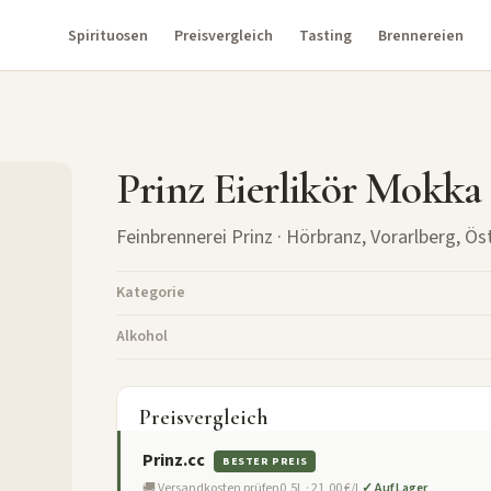
Spirituosen
Preisvergleich
Tasting
Brennereien
Prinz Eierlikör Mokka
Feinbrennerei Prinz
· Hörbranz, Vorarlberg, Ös
Kategorie
Alkohol
Preisvergleich
Prinz.cc
BESTER PREIS
🚚 Versandkosten prüfen
0,5L · 21,00 €/L
✓ Auf Lager