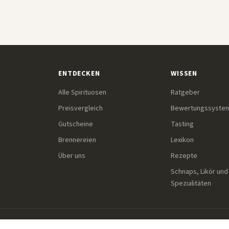
ENTDECKEN
WISSEN
Alle Spirituosen
Ratgeber
Preisvergleich
Bewertungssyste
Gutscheine
Tasting
Brennereien
Lexikon
Über uns
Rezepte
Schnaps, Likör und
Spezialitäten
Einige Links auf dieser Seite sind Affiliate-Links. Wenn du übe