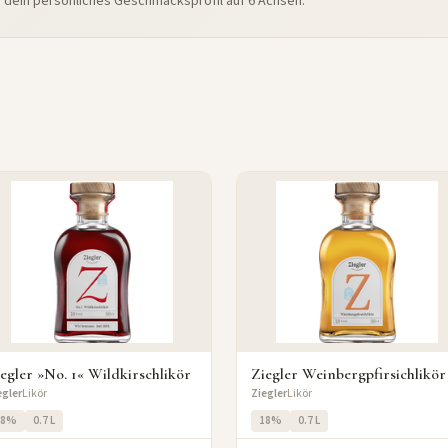
e dein persönliches Geschmacksprofil auf 6 Achsen.
egler »No. 1« Wildkirschlikör
Ziegler Weinbergpfirsichlikör
egler
Likör
Ziegler
Likör
18%
0.7 L
18%
0.7 L