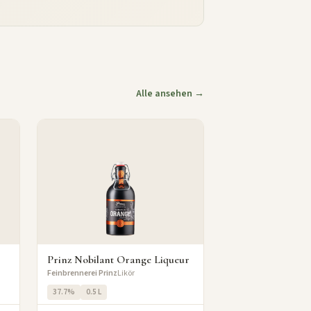
Alle ansehen →
Prinz Nobilant Orange Liqueur
Feinbrennerei Prinz
Likör
37.7%
0.5 L