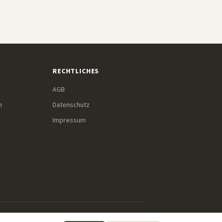
RECHTLICHES
AGB
m
Datenschutz
Impressum
r diese Links einkaufst, erhalten wir eine kleine Provision