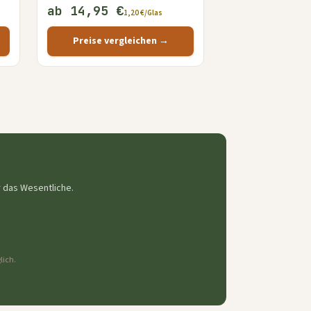
ab 14,95 €
1,20 €/Glas
Preise vergleichen →
r das Wesentliche.
lich.