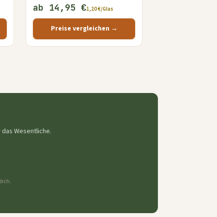
ab 14,95 €
1,20 €/Glas
Preise vergleichen →
r das Wesentliche.
lich.