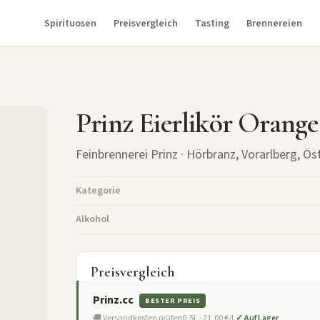
Spirituosen
Preisvergleich
Tasting
Brennereien
Prinz Eierlikör Orange
Feinbrennerei Prinz
· Hörbranz, Vorarlberg, Ös
Kategorie
Alkohol
Preisvergleich
Prinz.cc
BESTER PREIS
🚚 Versandkosten prüfen
0,5L · 21,00 €/L
✓ Auf Lager