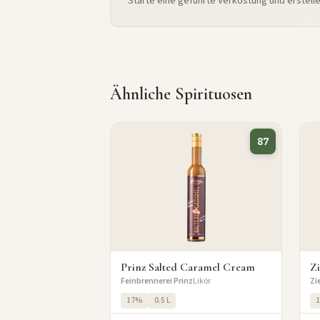
Starte eine geführte Verkostung und erstell
Ähnliche Spirituosen
87
Prinz Salted Caramel Cream
Zi
Feinbrennerei Prinz
Likör
Zi
17%
0.5 L