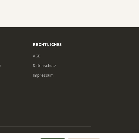
RECHTLICHES
AGB
m
Datenschutz
Impressum
r diese Links einkaufst, erhalten wir eine kleine Provision