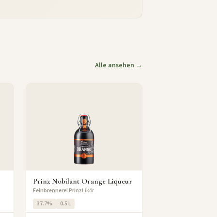
Alle ansehen →
Prinz Nobilant Orange Liqueur
Feinbrennerei Prinz
Likör
37.7%
0.5 L