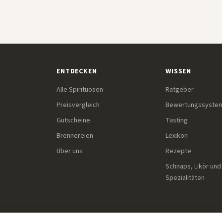
ENTDECKEN
WISSEN
Alle Spirituosen
Ratgeber
Preisvergleich
Bewertungssyste
Gutscheine
Tasting
Brennereien
Lexikon
Über uns
Rezepte
Schnaps, Likör und
Spezialitäten
Einige Links auf dieser Seite sind Affiliate-Links. Wenn du übe