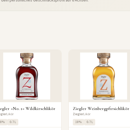
e dein persönliches Geschmacksprofil auf 6 Achsen.
egler »No. 1« Wildkirschlikör
Ziegler Weinbergpfirsichlikör
egler
Likör
Ziegler
Likör
18%
0.7 L
18%
0.7 L