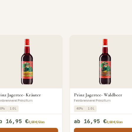
inz Jagertee- Kräuter
Prinz Jagertee- Waldbeer
inbrennerei Prinz
Rum
Feinbrennerei Prinz
Rum
40%
1.0 L
40%
1.0 L
b 16,95 €
ab 16,95 €
0,68 €/Glas
0,68 €/Glas