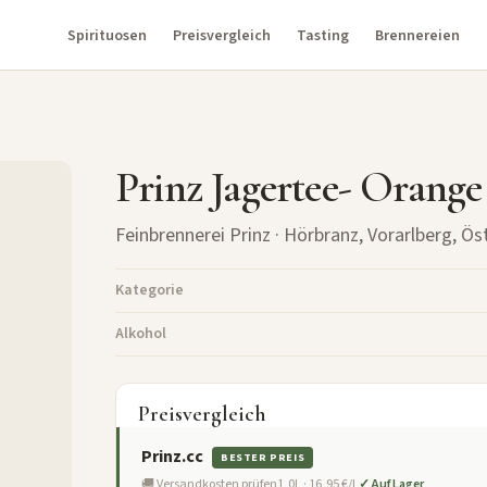
Spirituosen
Preisvergleich
Tasting
Brennereien
Prinz Jagertee- Orange
Feinbrennerei Prinz
· Hörbranz, Vorarlberg, Ös
Kategorie
Alkohol
Preisvergleich
Prinz.cc
BESTER PREIS
🚚 Versandkosten prüfen
1,0L · 16,95 €/L
✓ Auf Lager