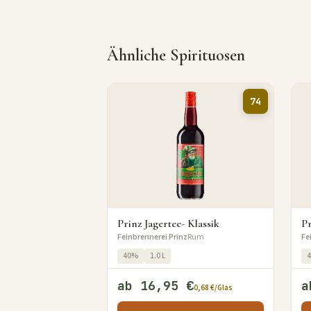
Ähnliche Spirituosen
74
Prinz Jagertee- Klassik
Pr
Feinbrennerei Prinz
Rum
Fe
40%
1.0 L
ab 16,95 €
a
0,68 €/Glas