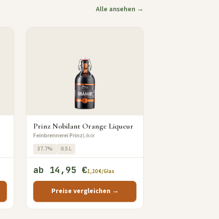
Alle ansehen →
Prinz Nobilant Orange Liqueur
Feinbrennerei Prinz
Likör
37.7%
0.5 L
ab 14,95 €
1,20 €/Glas
Preise vergleichen →