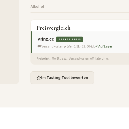
Alkohol
Preisvergleich
Prinz.cc
BESTER PREIS
🚚 Versandkosten prüfen
0,5L · 23,00 €/L
✓ Auf Lager
Preise inkl. MwSt., zzgl. Versandkosten. Affiliate-Links.
Im Tasting-Tool bewerten