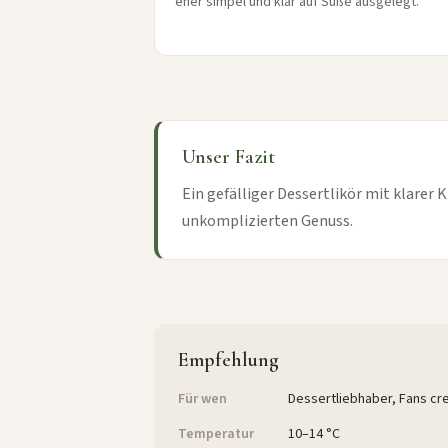
eher simpel und klar auf Süße ausgelegt.
Unser Fazit
Ein gefälliger Dessertlikör mit klare
unkomplizierten Genuss.
Empfehlung
Für wen
Dessertliebhaber, Fans cre
Temperatur
10–14 °C