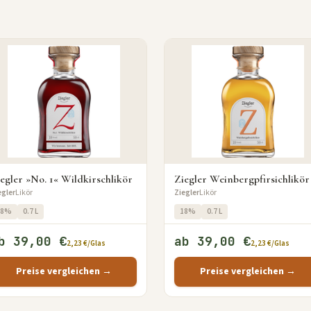
egler »No. 1« Wildkirschlikör
Ziegler Weinbergpfirsichlikör
egler
Likör
Ziegler
Likör
18%
0.7 L
18%
0.7 L
b 39,00 €
ab 39,00 €
2,23 €/Glas
2,23 €/Glas
Preise vergleichen →
Preise vergleichen →