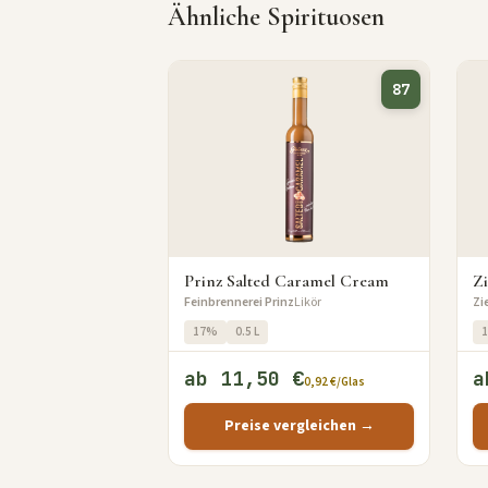
Ähnliche Spirituosen
87
Prinz Salted Caramel Cream
Zi
Feinbrennerei Prinz
Likör
Zi
17%
0.5 L
ab 11,50 €
a
0,92 €/Glas
Preise vergleichen →