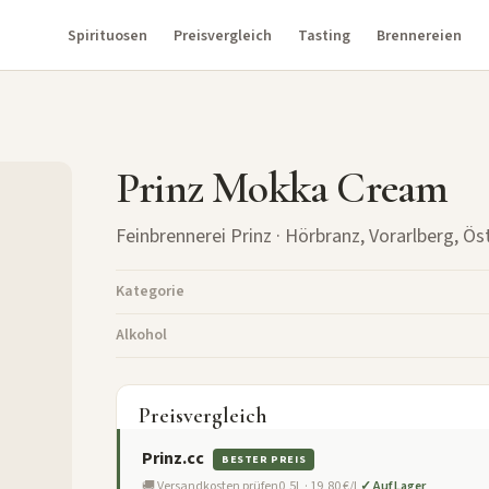
Spirituosen
Preisvergleich
Tasting
Brennereien
Prinz Mokka Cream
Feinbrennerei Prinz
· Hörbranz, Vorarlberg, Ös
Kategorie
Alkohol
Preisvergleich
Prinz.cc
BESTER PREIS
🚚 Versandkosten prüfen
0,5L · 19,80 €/L
✓ Auf Lager