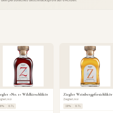
e dein persönliches Geschmacksprofil auf 6 Achsen.
egler »No. 1« Wildkirschlikör
Ziegler Weinbergpfirsichlikör
egler
Likör
Ziegler
Likör
18%
0.7 L
18%
0.7 L