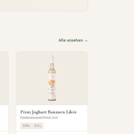
Alle ansehen →
Prinz Joghurt Bananen Likör
Feinbrennerei Prinz
Likör
15%
0.5 L