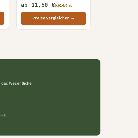
ab 11,50 €
0,92 €/Glas
Preise vergleichen →
r das Wesentliche.
lich.