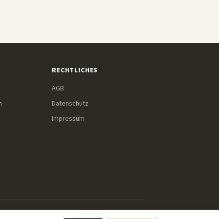
RECHTLICHES
AGB
m
Datenschutz
Impressum
r diese Links einkaufst, erhalten wir eine kleine Provision