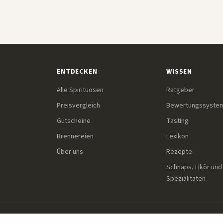
ENTDECKEN
WISSEN
Alle Spirituosen
Ratgeber
Preisvergleich
Bewertungssyste
Gutscheine
Tasting
Brennereien
Lexikon
Über uns
Rezepte
Schnaps, Likör und
Spezialitäten
Einige Links auf dieser Seite sind Affiliate-Links. Wenn du übe