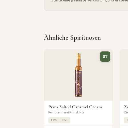
Starte eine geführte Verkostung und erstell
Ähnliche Spirituosen
87
Prinz Salted Caramel Cream
Zi
Feinbrennerei Prinz
Likör
Zi
17%
0.5 L