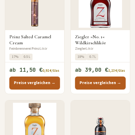
Prinz Salted Caramel
Ziegler »No. 1«
Cream
Wildkirschlikör
Feinbrennerei Prinz
Likör
Ziegler
Likör
17%
0.5 L
18%
0.7 L
ab 11,50 €
ab 39,00 €
0,92 €/Glas
2,23 €/Glas
Preise vergleichen →
Preise vergleichen →