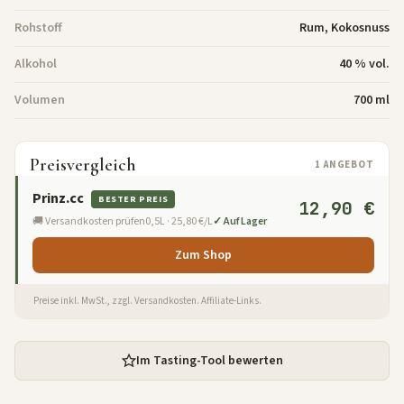
Rohstoff
Rum, Kokosnuss
Alkohol
40 % vol.
Volumen
700 ml
Preisvergleich
1 ANGEBOT
Prinz.cc
BESTER PREIS
12,90 €
🚚 Versandkosten prüfen
0,5L · 25,80 €/L
✓ Auf Lager
Zum Shop
Preise inkl. MwSt., zzgl. Versandkosten. Affiliate-Links.
Im Tasting-Tool bewerten