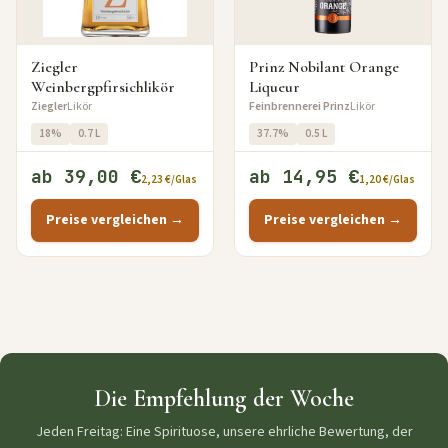
Ziegler
Prinz Nobilant Orange
Weinbergpfirsichlikör
Liqueur
Ziegler
Likör
Feinbrennerei Prinz
Likör
18%
0.7 L
37.7%
0.5 L
ab 39,00 €
ab 14,95 €
2,23 €/Glas
1,20 €/Glas
Preise vergleichen →
Preise vergleichen →
Die Empfehlung der Woche
Jeden Freitag: Eine Spirituose, unsere ehrliche Bewertung, der