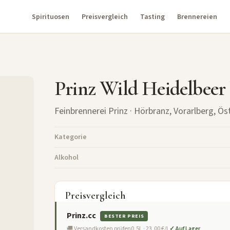
Spirituosen
Preisvergleich
Tasting
Brennereien
Prinz Wild Heidelbeer
Feinbrennerei Prinz
· Hörbranz, Vorarlberg, Ös
Kategorie
Alkohol
Preisvergleich
Prinz.cc
BESTER PREIS
🚚 Versandkosten prüfen
0,5L · 23,00 €/L
✓ Auf Lager