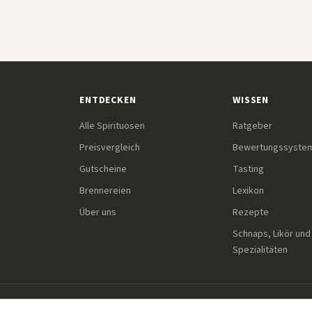
ENTDECKEN
WISSEN
Alle Spirituosen
Ratgeber
Preisvergleich
Bewertungssyste
Gutscheine
Tasting
Brennereien
Lexikon
Über uns
Rezepte
Schnaps, Likör und
Spezialitäten
Einige Links auf dieser Seite sind Affiliate-Links. Wenn du übe