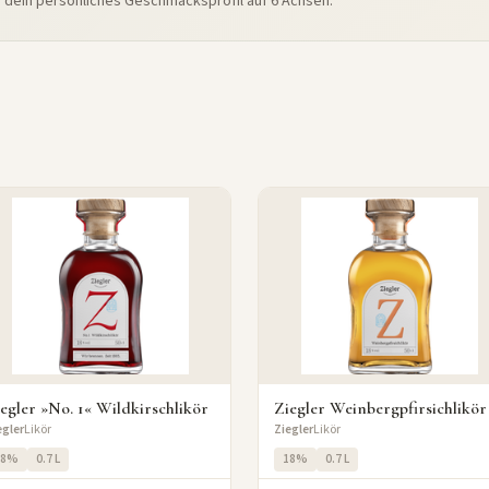
e dein persönliches Geschmacksprofil auf 6 Achsen.
egler »No. 1« Wildkirschlikör
Ziegler Weinbergpfirsichlikör
egler
Likör
Ziegler
Likör
18%
0.7 L
18%
0.7 L