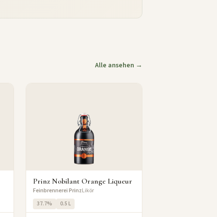
Alle ansehen →
Prinz Nobilant Orange Liqueur
Feinbrennerei Prinz
Likör
37.7%
0.5 L