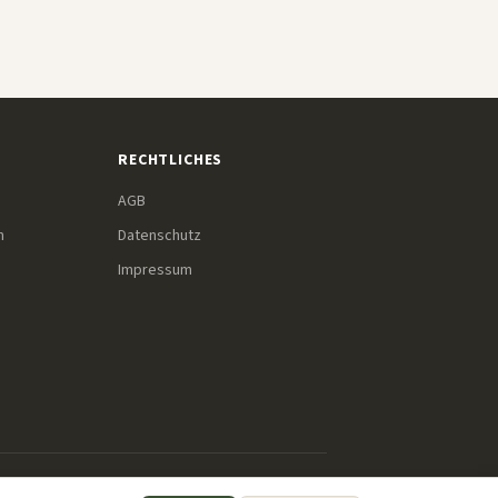
RECHTLICHES
AGB
m
Datenschutz
Impressum
r diese Links einkaufst, erhalten wir eine kleine Provision