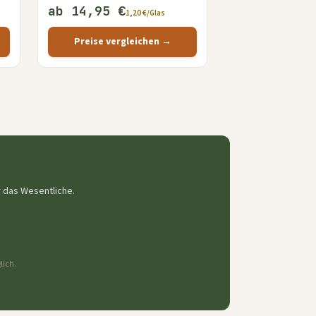
ab 14,95 €
1,20 €/Glas
Preise vergleichen →
r das Wesentliche.
lich.