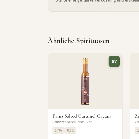
Starte eine geführte Verkostung und erstell
Ähnliche Spirituosen
87
Prinz Salted Caramel Cream
Zi
Feinbrennerei Prinz
Likör
Zi
17%
0.5 L