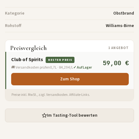
Kategorie
Obstbrand
Rohstoff
Williams-Birne
Preisvergleich
1 ANGEBOT
Club of Spirits
BESTER PREIS
59,00 €
🚚 Versandkosten prüfen
0,7L · 84,29 €/L
✓ Auf Lager
Zum Shop
Preise inkl. MwSt., zzgl. Versandkosten. Affiliate-Links.
Im Tasting-Tool bewerten