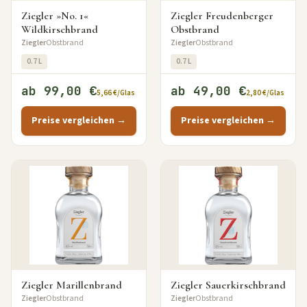
Ziegler »No. 1«
Ziegler Freudenberger
Wildkirschbrand
Obstbrand
Ziegler
Obstbrand
Ziegler
Obstbrand
0.7 L
0.7 L
ab 99,00 €
ab 49,00 €
5,66 €/Glas
2,80 €/Glas
Preise vergleichen →
Preise vergleichen →
Ziegler Marillenbrand
Ziegler Sauerkirschbrand
Ziegler
Obstbrand
Ziegler
Obstbrand