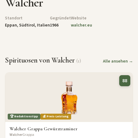
Walcher
Standort
Gegründet
Website
Eppan, Südtirol, Italien
1966
walcher.eu
Spirituosen von Walcher
(1)
Alle ansehen →
88
🏆 Redaktionstipp
💰 Preis-Leistung
Walcher Grappa Gewürztraminer
Walcher
Grappa