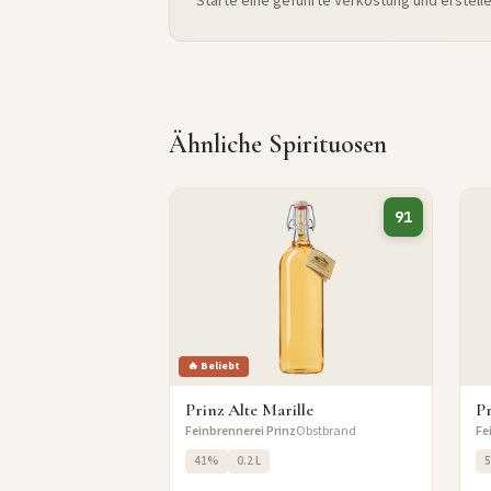
Starte eine geführte Verkostung und erstell
Ähnliche Spirituosen
91
🔥 Beliebt
Prinz Alte Marille
Pr
Feinbrennerei Prinz
Obstbrand
Fe
41%
0.2 L