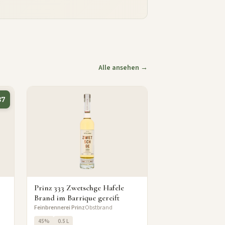
Alle ansehen →
87
Prinz 333 Zwetschge Hafele
Brand im Barrique gereift
Feinbrennerei Prinz
Obstbrand
45%
0.5 L