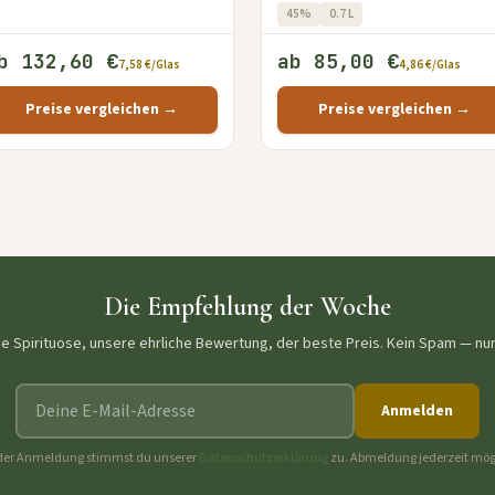
45%
0.7 L
b 132,60 €
ab 85,00 €
7,58 €/Glas
4,86 €/Glas
Preise vergleichen →
Preise vergleichen →
Die Empfehlung der Woche
ne Spirituose, unsere ehrliche Bewertung, der beste Preis. Kein Spam — nu
E-Mail-Adresse
Anmelden
der Anmeldung stimmst du unserer
Datenschutzerklärung
zu. Abmeldung jederzeit mög