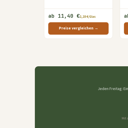
ab 11,40 €
a
2,28 €/Glas
Preise vergleichen →
Jeden Freitag: Ei
Mit 