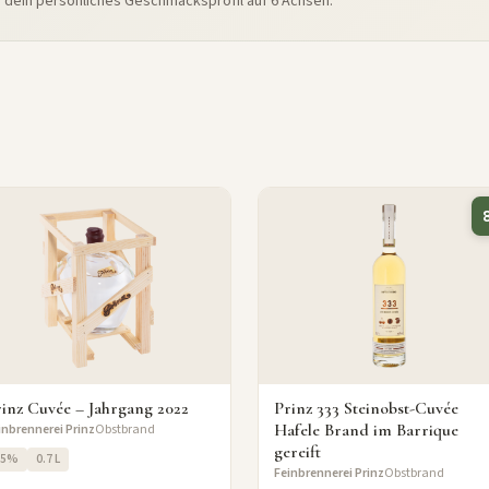
e dein persönliches Geschmacksprofil auf 6 Achsen.
inz Cuvée – Jahrgang 2022
Prinz 333 Steinobst-Cuvée
Hafele Brand im Barrique
inbrennerei Prinz
Obstbrand
gereift
55%
0.7 L
Feinbrennerei Prinz
Obstbrand