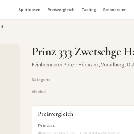
Spirituosen
Preisvergleich
Tasting
Brennereien
nd
Prinz 333 Zwetschge H
Feinbrennerei Prinz
· Hörbranz, Vorarlberg, Ös
Kategorie
Alkohol
Preisvergleich
Prinz.cc
🚚 Versandkosten prüfen
0,5L · 92,00 €/L
Nicht lieferbar