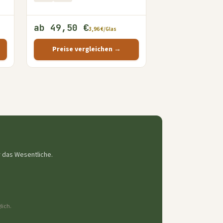
ab 49,50 €
3,96 €/Glas
Preise vergleichen →
r das Wesentliche.
lich.