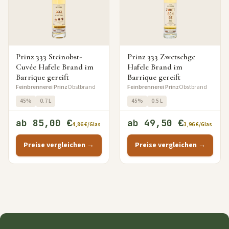
Prinz 333 Steinobst-
Prinz 333 Zwetschge
Cuvée Hafele Brand im
Hafele Brand im
Barrique gereift
Barrique gereift
Feinbrennerei Prinz
Obstbrand
Feinbrennerei Prinz
Obstbrand
45%
0.7 L
45%
0.5 L
ab 85,00 €
ab 49,50 €
4,86 €/Glas
3,96 €/Glas
Preise vergleichen →
Preise vergleichen →