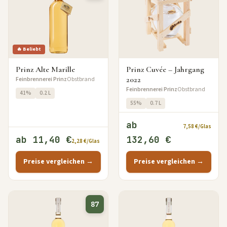
🔥 Beliebt
Prinz Alte Marille
Prinz Cuvée – Jahrgang
2022
Feinbrennerei Prinz
Obstbrand
Feinbrennerei Prinz
Obstbrand
41%
0.2 L
55%
0.7 L
ab
7,58 €/Glas
ab 11,40 €
132,60 €
2,28 €/Glas
Preise vergleichen →
Preise vergleichen →
87