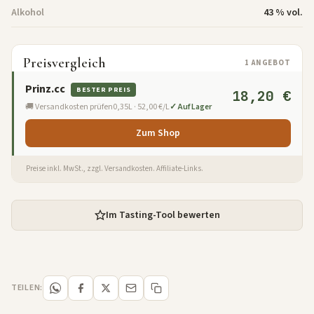
Alkohol
43 % vol.
Preisvergleich
1 ANGEBOT
Prinz.cc
BESTER PREIS
18,20 €
🚚 Versandkosten prüfen
0,35L · 52,00 €/L
✓ Auf Lager
Zum Shop
Preise inkl. MwSt., zzgl. Versandkosten. Affiliate-Links.
Im Tasting-Tool bewerten
TEILEN: