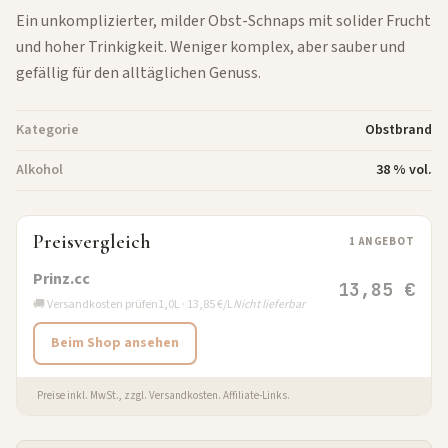
Ein unkomplizierter, milder Obst-Schnaps mit solider Frucht
und hoher Trinkigkeit. Weniger komplex, aber sauber und
gefällig für den alltäglichen Genuss.
Kategorie
Obstbrand
Alkohol
38 % vol.
Preisvergleich
1 ANGEBOT
Prinz.cc
13,85 €
🚚 Versandkosten prüfen
1,0L · 13,85 €/L
Nicht lieferbar
Beim Shop ansehen
Preise inkl. MwSt., zzgl. Versandkosten. Affiliate-Links.