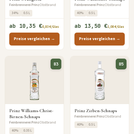
Feinbrennerei Prinz
Obstbrand
Feinbrennerei Prinz
Obstbrand
34%
0.5 L
40%
0.5 L
ab 10,35 €
ab 13,50 €
0,83 €/Glas
1,08 €/Glas
Preise vergleichen →
Preise vergleichen →
83
85
Prinz Williams-Christ-
Prinz Zirben-Schnaps
Birnen-Schnaps
Feinbrennerei Prinz
Obstbrand
Feinbrennerei Prinz
Obstbrand
40%
0.5 L
40%
0.35 L