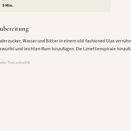
5 Min.
ubereitung
derzucker, Wasser und Bitter in einem old-fashioned Glas verrühr
swürfel und leichten Rum hinzufügen. Die Limettenspirale hinzufü
elle: TheCocktailDB