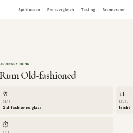
Spirituosen
Preisvergleich
Tasting
Brennereien
ORDINARY DRINK
Rum Old-fashioned
🥂
📊
GLAS
LEVEL
Old-fashioned glass
leicht
⏱️
ZEIT