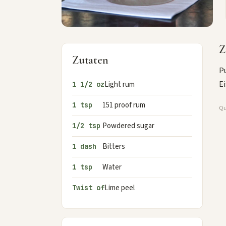
Z
Zutaten
Pu
Ei
Light rum
1 1/2 oz
151 proof rum
1 tsp
Qu
Powdered sugar
1/2 tsp
Bitters
1 dash
Water
1 tsp
Lime peel
Twist of